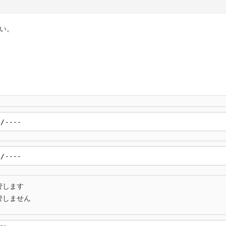
い。
管します
管しません