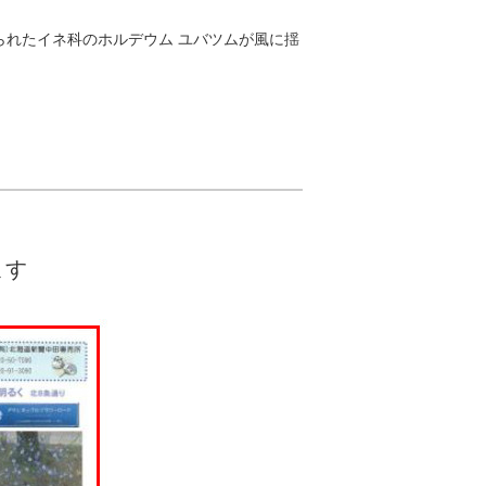
られたイネ科のホルデウム ユバツムが風に揺
ます