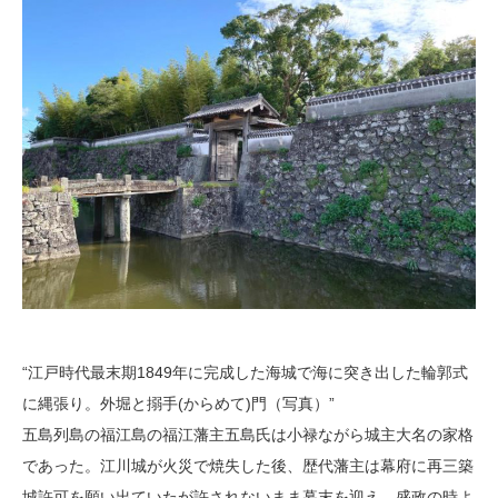
“江戸時代最末期1849年に完成した海城で海に突き出した輪郭式
に縄張り。外堀と搦手(からめて)門（写真）”
五島列島の福江島の福江藩主五島氏は小禄ながら城主大名の家格
であった。江川城が火災で焼失した後、歴代藩主は幕府に再三築
城許可を願い出ていたが許されないまま幕末を迎え、盛政の時よ