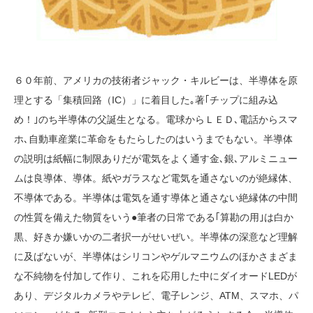
６０年前、アメリカの技術者ジャック・キルビーは、半導体を原
理とする「集積回路（IC）」に着目した｡著｢チップに組み込
め！｣のち半導体の父誕生となる。電球からＬＥＤ､電話からスマ
ホ､自動車産業に革命をもたらしたのはいうまでもない。半導体
の説明は紙幅に制限ありだが電気をよく通す金､銀､アルミニュー
ムは良導体、導体。紙やガラスなど電気を通さないのが絶縁体、
不導体である。半導体は電気を通す導体と通さない絶縁体の中間
の性質を備えた物質をいう●筆者の日常である｢算勘の用｣は白か
黒、好きか嫌いかの二者択一がせいぜい。半導体の深意など理解
に及ばないが、半導体はシリコンやゲルマニウムのほかさまざま
な不純物を付加して作り、これを応用した中にダイオードLEDが
あり、デジタルカメラやテレビ、電子レンジ、ATM、スマホ、パ