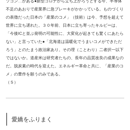
ソコン…がある●新型コロナから立ち上がろうとする今、半導体
不足のあおりで産業界に急ブレーキがかかっている。ものづくり
の表徴だった日本の「産業のコメ」（技術）は今、予想を超えて
世界に立ち遅れた。３０年前、日本に立ち寄ったキルビーは、
「今後ICと並ぶ発明の可能性に、大変化が起きても驚くにあたら
ない」と言っていた●「北海道は温暖化でうまいコメができただ
ろう」とのたまう政治家あり。その理（ことわり）二者択一以下
ではないか。道産米は研究者たちの、長年の品質改良の成果なの
だ。脱炭素の時代を迎えた。エネルギー革命と共に、「産業のコ
メ」の豊作を願うのみである。
（Ｓ）
愛嬌をふりまく